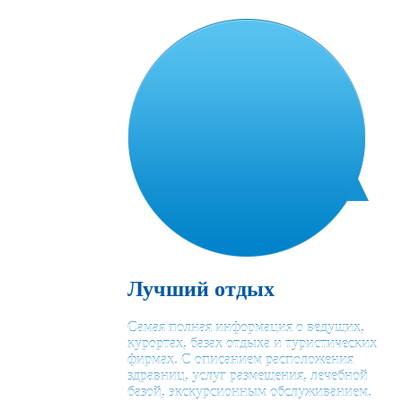
Лучший отдых
Самая полная информация о ведущих,
курортах, базах отдыха и туристических
фирмах. С описанием расположения
здравниц, услуг размещения, лечебной
базой, экскурсионным обслуживанием.